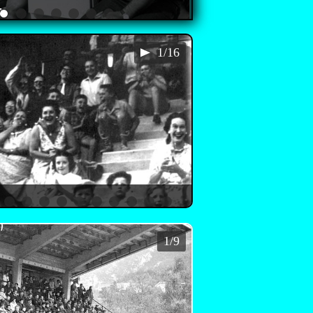
A
1/16
1/9