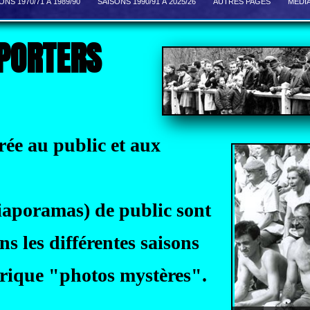
ONS 1970/71 À 1989/90
SAISONS 1990/91 À 2025/26
AUTRES PAGES
MEDI
PPORTERS
rée au public et aux
diaporamas) de public sont
ns les différentes saisons
brique "photos mystères".