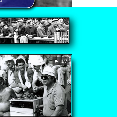
AS
1/7