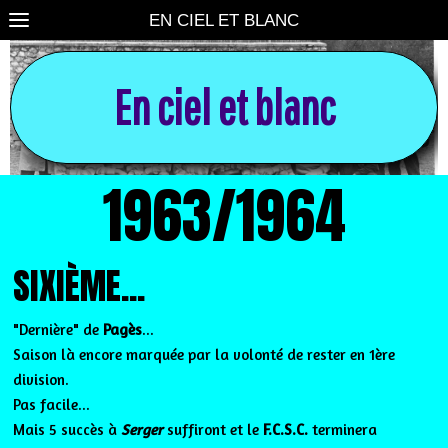
EN CIEL ET BLANC
En ciel et blanc
1963/1964
SIXIÈME...
"Dernière" de
Pagès
...
Saison là encore marquée par la volonté de rester en 1ère
division.
Pas facile...
Mais 5 succès à
Serger
suffiront et le
F.C.S.C.
terminera