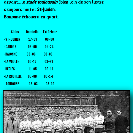
devant...le
stade toulousain
(bien loin de son lustre
d’aujourd’hui) et
St-Junien
.
Bayonne
échouera en quart.
Clubs Domicile Extérieur
-ST-JUNIEN 17-03 00-00
-CAHORS 06-00 05-24
-BAYONNE 03-06 00-08
-LA VOULTE 00-12 03-21
-BEGLES 11-05 06-11
-LA ROCHELLE 05-00 03-14
-TOULOUSE 13-03 03-19