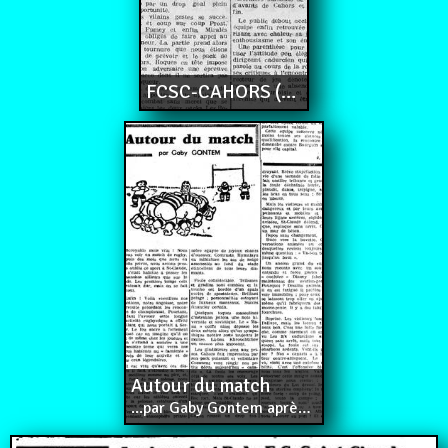
FCSC-CAHORS (6-0)
Autour du match
...par Gaby Gontem après Cahors.