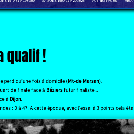
ONS 1970/71 À 1989/90
SAISONS 1990/91 À 2025/26
AUTRES PAGES
MEDI
 qualif !
e perd qu’une fois à domicile (
Mt-de Marsan
).
uart de finale face à
Béziers
futur finaliste...
ace à
Dijon
.
des : 0 à 47. A cette époque, avec l’essai à 3 points cela étai