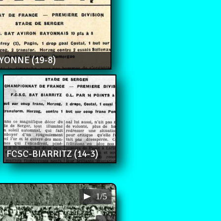
YONNE (19-8)
FCSC-BIARRITZ (14-3)
1/5