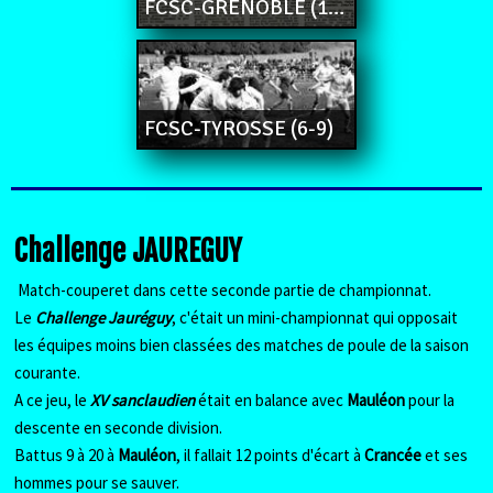
FCSC-GRENOBLE (15-3)
FCSC-TYROSSE (6-9)
Challenge JAUREGUY
Match-couperet dans cette seconde partie de championnat.
Le
Challenge Jauréguy
, c'était un mini-championnat qui opposait
les équipes moins bien classées des matches de poule de la saison
courante.
A ce jeu, le
XV sanclaudien
était en balance avec
Mauléon
pour la
descente en seconde division.
Battus 9 à 20 à
Mauléon
, il fallait 12 points d'écart à
Crancée
et ses
hommes pour se sauver.