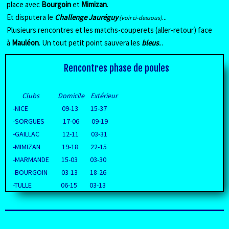
place avec
Bourgoin
et
Mimizan
.
Et disputera le
Challenge Jauréguy
...
(voir ci-dessous)
Plusieurs rencontres et les matchs-couperets (aller-retour) face
à
Mauléon
. Un tout petit point sauvera les
bleus
...
Rencontres phase de poules
Clubs Domicile Extérieur
-NICE 09-13 15-37
-SORGUES 17-06 09-19
-GAILLAC 12-11 03-31
-MIMIZAN 19-18 22-15
-MARMANDE 15-03 03-30
-BOURGOIN 03-13 18-26
-TULLE 06-15 03-13