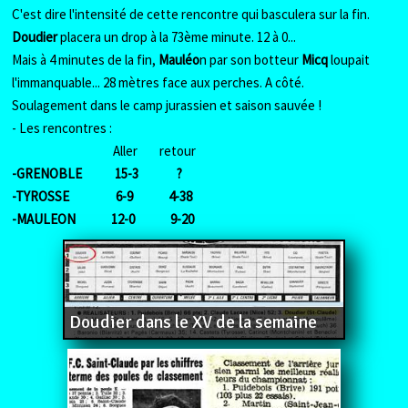
C'est dire l'intensité de cette rencontre qui basculera sur la fin.
Doudier
placera un drop à la 73ème minute. 12 à 0...
Mais à 4 minutes de la fin,
Mauléo
n par son botteur
Micq
loupait
l'immanquable... 28 mètres face aux perches. A côté.
Soulagement dans le camp jurassien et saison sauvée !
- Les rencontres :
Aller retour
-GRENOBLE 15-3 ?
-TYROSSE 6-9 4-38
-MAULEON 12-0 9-20
Doudier dans le XV de la semaine