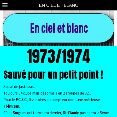
EN CIEL ET BLANC
En ciel et blanc
1973/1974
Sauvé pour un petit point !
Sauvé de justesse...
Toujours 64 clubs mais désormais en 2 groupes de 32...
Pour le
F.C.S.C.,
5 victoires au compteur dont une précieuse
à
Mimizan
.
C’est
Sorgues
qui terminera dernier,
St-Claude
partagera la 5ème